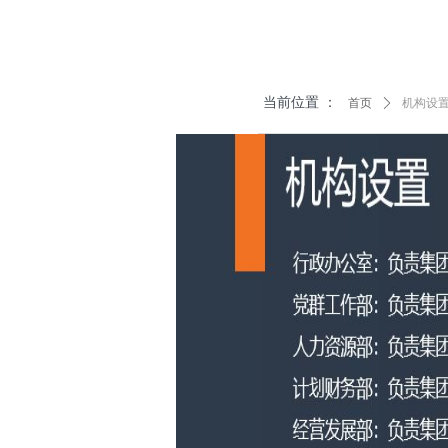
当前位置 ：
首页
ꄲ
机构设